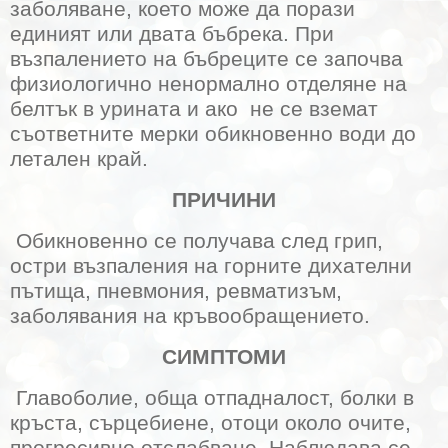
заболяване, което може да порази
единият или двата бъбрека. При
възпалението на бъбреците се започва
физиологично ненормално отделяне на
белтък в урината и ако
не се вземат
съответните мерки обикновенно води до
летален край.
ПРИЧИНИ
Обикновенно се получава след грип,
остри възпаления на горните дихателни
пътища, пневмония, ревматизъм,
заболявания на кръвообращението.
СИМПТОМИ
Главоболие, обща отпадналост, болки в
кръста, сърцебиене, отоци около очите,
прогресивно отслабване. Наблюдава се