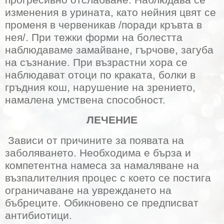
изменения в урината, като нейния цвят се
променя в червеникав /поради кръвта в
нея/. При тежки форми на болестта
наблюдаваме замайване, гърчове, загуба
на съзнание. При възрастни хора се
наблюдават отоци по краката, болки в
гръдния кош,
нарушение на зрението,
намалена умствена способност.
ЛЕЧЕНИЕ
Зависи от причините за появата на
заболяването. Необходима е бърза и
компетентна намеса за намаляване на
възпалителния процес с което се постига
ограничаване на увреждането на
бъбреците. Обикновено се предписват
антибиотици.