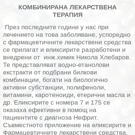
КОМБИНИРАНА ЛЕКАРСТВЕНА
ТЕРАПИЯ
През последните години у нас при
лечението на това заболяване, успоредно
с фармацевтичните лекарствени средства
се прилагат и еликсирите разработени и
внедрени от
инж.химик Никола Хлебаров.
Те представляват водно-етанолови
екстракти от подбрани билкови
комбинации, богати на биологично
активни субстанции, полифеноли,
витамини, каротеноиди, етерични масла и
др. Еликсирите с номера 7 и 175 се
оказаха ефективни в помощ на
пациентите с диагноза Нефрит.
Съвместното приложение на еликсирите и
Фармацевтичните лекарствени средства,