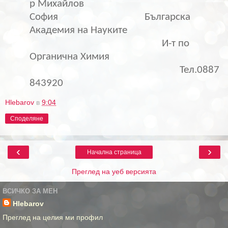
р Михайлов
София
Българска
Академия на Науките
И-т по
Органична Химия
Тел.0887
843920
Hlebarov
в
9:04
Споделяне
‹
›
Начална страница
Преглед на уеб версията
ВСИЧКО ЗА МЕН
Hlebarov
Преглед на целия ми профил