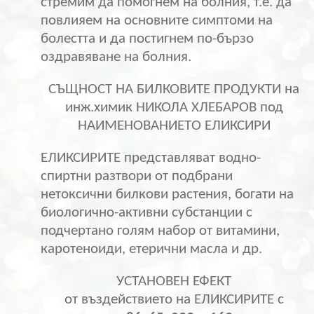
стремим да помогнем на болния, т.е. да
повлияем на основните симптоми на
болестта и да постигнем по-бързо
оздравяване на болния.
СЪЩНОСТ НА БИЛКОВИТЕ ПРОДУКТИ на
инж.химик НИКОЛА ХЛЕБАРОВ под
НАИМЕНОВАНИЕТО ЕЛИКСИРИ
ЕЛИКСИРИТЕ представляват водно-
спиртни разтвори от подбрани
нетоксични билкови растения, богати на
биологично-активни субстанции с
подчертано голям набор от витамини,
каротеноиди, етерични масла и др.
УСТАНОВЕН ЕФЕКТ
от въздействието на ЕЛИКСИРИТЕ с