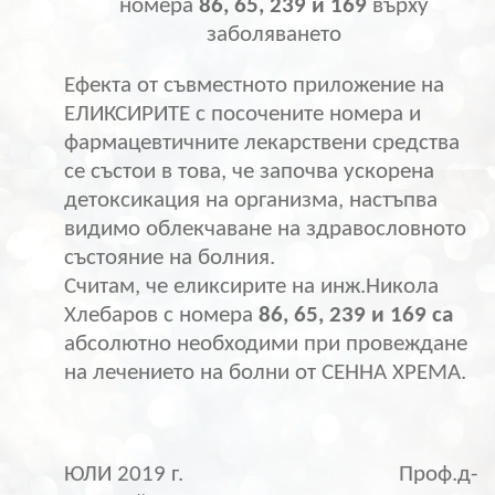
номера
86, 65, 239 и 169
върху
заболяването
Ефекта от съвместното приложение на
ЕЛИКСИРИТЕ с посочените номера и
фармацевтичните лекарствени средства
се състои в това, че започва ускорена
детоксикация на организма, настъпва
видимо облекчаване на здравословното
състояние на болния.
Считам, че еликсирите на инж.Никола
Хлебаров с номера
86, 65, 239 и 169 са
абсолютно необходими при провеждане
на лечението на болни от СЕННА ХРЕМА.
ЮЛИ 2019 г.
Проф.д-