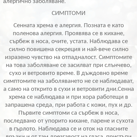
алергично заболяване.
СИМПТОМИ
Сенната хрема е алергия. Позната е като
поленова алергия. Проявява се в кихане,
сърбеж в носа, очите, устата. Наблюдава се
силно повишена секреция и най-вече силно
изразено чувство на отпадналост. Симптомите
на това заболяване се засилват при слънчево,
сухо и ветровито време. В дъждовно време
симптомите на заболяването не се наблюдават,
а само на открито в сухи и ветровити дни.
Сенна
хрема се наблюдава и при хора работещи в
запрашена среда, при работа с кожи, пух и др.
П
ървите симптоми са сърбеж в носа,
последвано от упорито кихане, парене и сухота
в гърлото. Наблюдава се и оток на гласните
връзки и от там дрезгавост на гласа, пристъпи