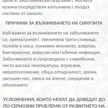
брой 8, анатомически свързани с носната
кухина посредством изпълнена с въздух
система от канали.
ПРИЧИНИ ЗА ВЪЗНИКВАНЕТО НА СИНУЗИТА
Най-важни за възникването на заболяването
са: хрема/ринит/, увеличена трета сливица,
полипи в носа, понижен имунитет, алергии,
бактериални, вирусни или гъбични инфекции.
Заболяването е съпроводено с главоболие,
често висока температура, втрисане,
неразположение, обща отпадналост, хрема,
запушен нос, липса на апетит, смущение в
обонянието.
УСЛОЖНЕНИЯ, КОИТО МОГАТ ДА ДОВЕДАТ ДО
ПО-СЕРИОЗНИ ПРОБЛЕМИ ОТ РАЗВИТИЕТО НА