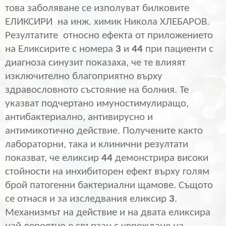
това заболяване се изполуват билковите
ЕЛИКСИРИ
на инж. химик Никола ХЛЕБАРОВ.
Резултатите
относно ефекта от приложението
на Еликсирите с номера
3
и
44
при пациенти с
диагноза синузит показаха, че те влияят
изключително благоприятно върху
здравословното състояние на болния. Те
указват подчертано имуностимулиращо,
антибактериално, антивирусно и
антимикотично действие. Получените както
лабораторни, така и клинични резултати
показват, че еликсир
44
демонстрира високи
стойности на инхибиторен ефект върху голям
брой патогенни бактериални щамове. Същото
се отнася и за изследвания еликсир
3
.
Механизмът на действие и на двата еликсира