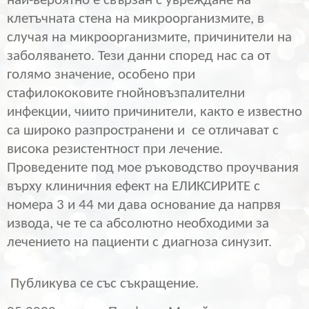
най-вероятно е свързан с увреждане на
клетъчната стена на микроорганизмите, в
случая на микроорганизмите, причинители на
заболяването. Тези данни според нас са от
голямо значение, особено при
стафилококовите гнойновъзпалителни
инфекции, чиито причинители, както е известно
са широко разпространени и
се отличават с
висока резистентност при лечение.
Проведените под мое ръководство проучвания
върху клиничния ефект на ЕЛИКСИРИТЕ с
номера 3 и 44 ми дава основание да напрвя
извода, че те са абсолютно необходими за
лечението на пациенти с диагноза синузит.
Публикува се със съкращение.