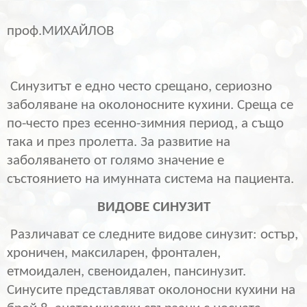
проф.МИХАЙЛОВ
Синузитът е едно често срещано, сериозно
заболяване на околоносните кухини. Среща се
по-често през есенно-зимния период, а също
така и през пролетта. За развитие на
заболяването от голямо значение е
състоянието на имунната система на пациента.
ВИДОВЕ СИНУЗИТ
Различават се следните видове синузит: остър,
хроничен, максиларен, фронтален,
етмоидален, свеноидален, пансинузит.
Синусите представляват околоносни кухини на