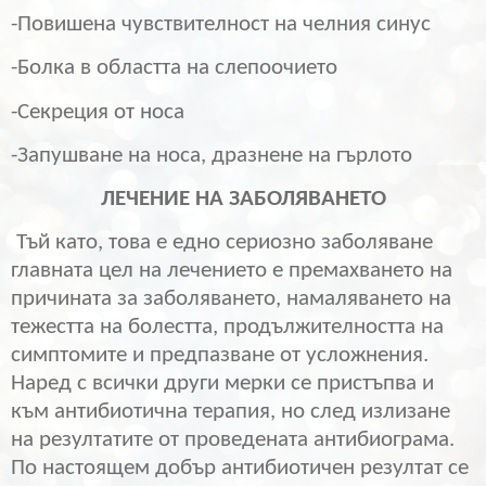
-Повишена чувствителност на челния синус
-Болка в областта на слепоочието
-Секреция от носа
-Запушване на носа, дразнене на гърлото
ЛЕЧЕНИЕ НА ЗАБОЛЯВАНЕТО
Тъй като, т
ова е едно сериозно заболяване
главната цел на лечението е премахването на
причината за заболяването, намаляването на
тежестта на болестта, продължителността на
симптомите и предпазване от усложнения.
Наред с всички други мерки се пристъпва и
към антибиотична терапия, но след излизане
на резултатите от проведената антибиограма.
По настоящем добър антибиотичен резултат се